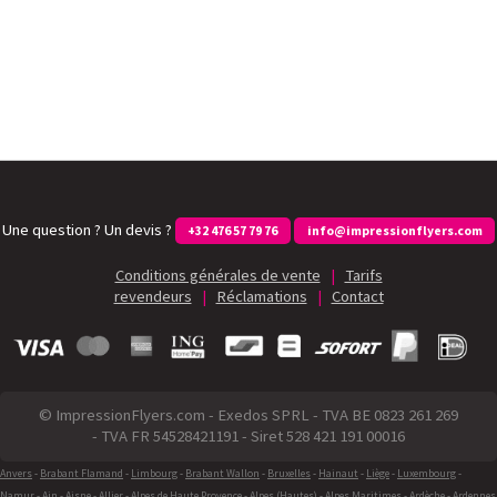
Une question ? Un devis ?
+32 476 57 79 76
info@impressionflyers.com
Conditions générales de vente
|
Tarifs
revendeurs
|
Réclamations
|
Contact
© ImpressionFlyers.com - Exedos SPRL - TVA BE 0823 261 269
- TVA FR 54528421191 - Siret 528 421 191 00016
Anvers
-
Brabant Flamand
-
Limbourg
-
Brabant Wallon
-
Bruxelles
-
Hainaut
-
Liège
-
Luxembourg
-
Namur
-
Ain
-
Aisne
-
Allier
-
Alpes de Haute Provence
-
Alpes (Hautes)
-
Alpes Maritimes
-
Ardèche
-
Ardennes