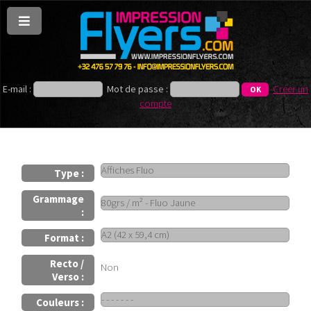
E-mail :
Mot de passe :
Créer un
compte
Type :
Grammage
:
Format :
Recto /
Non
Verso :
Couleurs :