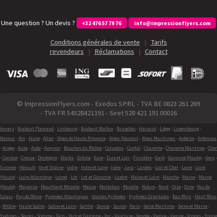
Une question ? Un devis ?
+32 476 57 79 76
info@impressionflyers.com
Conditions générales de vente
|
Tarifs
revendeurs
|
Réclamations
|
Contact
© ImpressionFlyers.com - Exedos SPRL - TVA BE 0823 261 269
- TVA FR 54528421191 - Siret 528 421 191 00016
Anvers
-
Brabant Flamand
-
Limbourg
-
Brabant Wallon
-
Bruxelles
-
Hainaut
-
Liège
-
Luxembourg
-
Namur
-
Ain
-
Aisne
-
Allier
-
Alpes de Haute Provence
-
Alpes (Hautes)
-
Alpes Maritimes
-
Ardèche
-
Ardennes
-
Ariège
-
Aube
-
Aude
-
Aveyron
-
Bouches du Rhône
-
Calvados
-
Cantal
-
Charente
-
Charente Maritime
-
Cher
-
Corrèze
-
Creuse
-
Dordogne
-
Doubs
-
Drôme
-
Eure
-
Eure et Loir
-
Finistère
-
Gard
-
Garonne (Haute)
-
Gers
-
Gironde
-
Hérault
-
Ile et Vilaine
-
Indre
-
Indre et Loire
-
Isére
-
Jura
-
Landes
-
Loir et Cher
-
Loire
-
Loire
(Haute)
-
Loire Atlantique
-
Loiret
-
Lot
-
Lot et Garonne
-
Lozère
-
Maine et Loire
-
Manche
-
Marne
-
Marne
(Haute)
-
Mayenne
-
Meurthe et Moselle
-
Meuse
-
Morbihan
-
Moselle
-
Niévre
-
Nord
-
Oise
-
Orne
-
Pas de
Calais
-
Puy de Dôme
-
Pyrénées Atlantiques
-
Hautes Pyrénées
-
Pyrénées Orientales
-
Bas Rhin
-
Haut Rhin
-
Rhône
-
Haute Saône
-
Saône et Loire
-
Sarthe
-
Savoie
-
Savoie
-
Paris
-
Seine Maritime
-
Seine et Marne
-
Yvelines
-
Sèvres
-
Somme
-
Tarn
-
Tarn et Garonne
-
Var
-
Vaucluse
-
Vendée
-
Vienne
-
Vienne
-
Vosges
-
Yonne