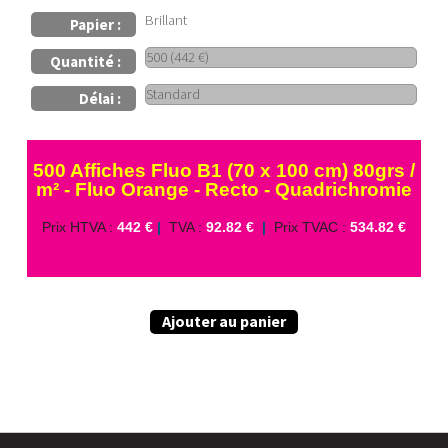
Brillant
Papier :
Quantité :
Délai :
500 Affiches Fluo B1 (70 x 100 cm) 80grs /
m² - Fluo Orange - Recto - Quadrichromie
Prix HTVA :
442 €
|
TVA :
92.82 €
|
Prix TVAC :
534.82 €
Ajouter au panier