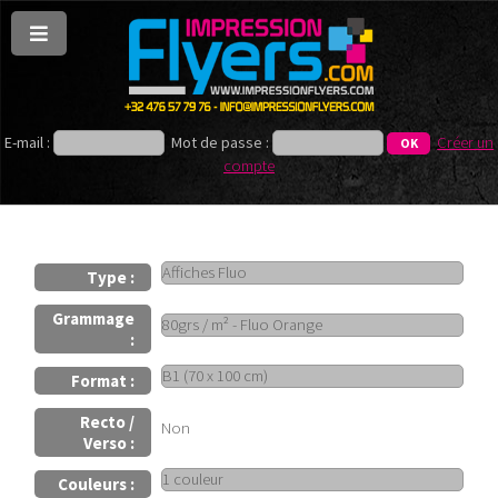
E-mail :
Mot de passe :
Créer un
compte
Type :
Grammage
:
Format :
Recto /
Non
Verso :
Couleurs :