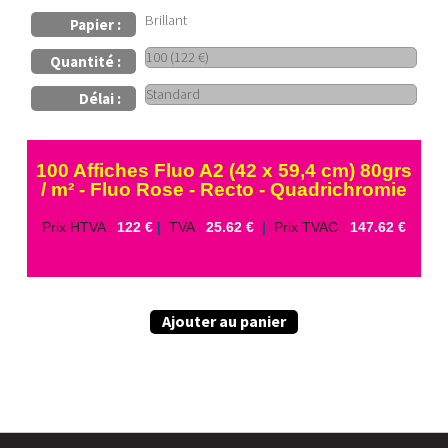
Brillant
Papier :
Quantité :
Délai :
100 Affiches Fluo A2 (42 x 59,4 cm) 80grs
/ m² - Fluo Rose - Recto - Quadrichromie
Prix HTVA :
122 €
|
TVA :
25.62 €
|
Prix TVAC :
147.62 €
Ajouter au panier