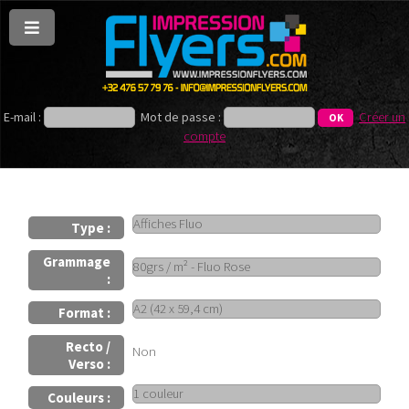
E-mail :
Mot de passe :
Créer un
compte
Type :
Grammage
:
Format :
Recto /
Non
Verso :
Couleurs :