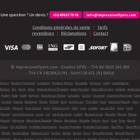
Une question ? Un devis ?
+32 476 57 79 76
info@impressionflyers.com
Conditions générales de vente
|
Tarifs
revendeurs
|
Réclamations
|
Contact
© ImpressionFlyers.com - Exedos SPRL - TVA BE 0823 261 269
- TVA FR 54528421191 - Siret 528 421 191 00016
Anvers
-
Brabant Flamand
-
Limbourg
-
Brabant Wallon
-
Bruxelles
-
Hainaut
-
Liège
-
Luxembourg
-
Namur
-
Ain
-
Aisne
-
Allier
-
Alpes de Haute Provence
-
Alpes (Hautes)
-
Alpes Maritimes
-
Ardèche
-
Ardennes
-
Ariège
-
Aube
-
Aude
-
Aveyron
-
Bouches du Rhône
-
Calvados
-
Cantal
-
Charente
-
Charente Maritime
-
Cher
-
Corrèze
-
Creuse
-
Dordogne
-
Doubs
-
Drôme
-
Eure
-
Eure et Loir
-
Finistère
-
Gard
-
Garonne (Haute)
-
Gers
-
Gironde
-
Hérault
-
Ile et Vilaine
-
Indre
-
Indre et Loire
-
Isére
-
Jura
-
Landes
-
Loir et Cher
-
Loire
-
Loire
(Haute)
-
Loire Atlantique
-
Loiret
-
Lot
-
Lot et Garonne
-
Lozère
-
Maine et Loire
-
Manche
-
Marne
-
Marne
(Haute)
-
Mayenne
-
Meurthe et Moselle
-
Meuse
-
Morbihan
-
Moselle
-
Niévre
-
Nord
-
Oise
-
Orne
-
Pas de
Calais
-
Puy de Dôme
-
Pyrénées Atlantiques
-
Hautes Pyrénées
-
Pyrénées Orientales
-
Bas Rhin
-
Haut Rhin
-
Rhône
-
Haute Saône
-
Saône et Loire
-
Sarthe
-
Savoie
-
Savoie
-
Paris
-
Seine Maritime
-
Seine et Marne
-
Yvelines
-
Sèvres
-
Somme
-
Tarn
-
Tarn et Garonne
-
Var
-
Vaucluse
-
Vendée
-
Vienne
-
Vienne
-
Vosges
-
Yonne