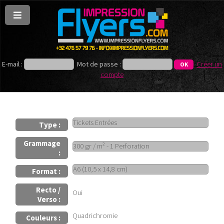
E-mail :
Mot de passe :
Créer un
compte
Type :
Grammage
:
Format :
Recto /
Oui
Verso :
Quadrichromie
Couleurs :