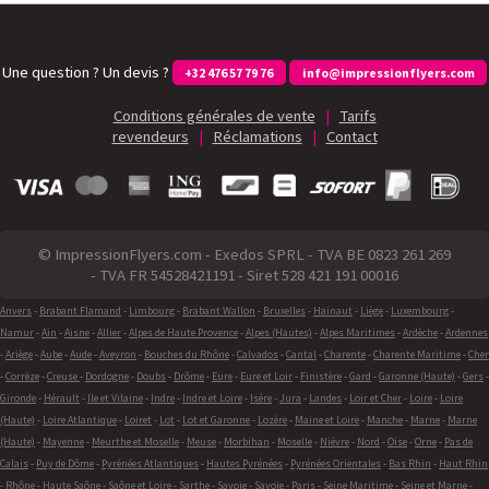
Une question ? Un devis ?
+32 476 57 79 76
info@impressionflyers.com
Conditions générales de vente
|
Tarifs
revendeurs
|
Réclamations
|
Contact
© ImpressionFlyers.com - Exedos SPRL - TVA BE 0823 261 269
- TVA FR 54528421191 - Siret 528 421 191 00016
Anvers
-
Brabant Flamand
-
Limbourg
-
Brabant Wallon
-
Bruxelles
-
Hainaut
-
Liège
-
Luxembourg
-
Namur
-
Ain
-
Aisne
-
Allier
-
Alpes de Haute Provence
-
Alpes (Hautes)
-
Alpes Maritimes
-
Ardèche
-
Ardennes
-
Ariège
-
Aube
-
Aude
-
Aveyron
-
Bouches du Rhône
-
Calvados
-
Cantal
-
Charente
-
Charente Maritime
-
Cher
-
Corrèze
-
Creuse
-
Dordogne
-
Doubs
-
Drôme
-
Eure
-
Eure et Loir
-
Finistère
-
Gard
-
Garonne (Haute)
-
Gers
-
Gironde
-
Hérault
-
Ile et Vilaine
-
Indre
-
Indre et Loire
-
Isére
-
Jura
-
Landes
-
Loir et Cher
-
Loire
-
Loire
(Haute)
-
Loire Atlantique
-
Loiret
-
Lot
-
Lot et Garonne
-
Lozère
-
Maine et Loire
-
Manche
-
Marne
-
Marne
(Haute)
-
Mayenne
-
Meurthe et Moselle
-
Meuse
-
Morbihan
-
Moselle
-
Niévre
-
Nord
-
Oise
-
Orne
-
Pas de
Calais
-
Puy de Dôme
-
Pyrénées Atlantiques
-
Hautes Pyrénées
-
Pyrénées Orientales
-
Bas Rhin
-
Haut Rhin
-
Rhône
-
Haute Saône
-
Saône et Loire
-
Sarthe
-
Savoie
-
Savoie
-
Paris
-
Seine Maritime
-
Seine et Marne
-