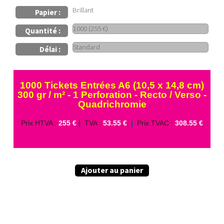
Brillant
Papier :
Quantité :
Délai :
1000 Tickets Entrées A6 (10,5 x 14,8 cm)
300 gr / m² - 1 Perforation - Recto / Verso -
Quadrichromie
Prix HTVA :
255 €
|
TVA :
53.55 €
|
Prix TVAC :
308.55 €
Ajouter au panier