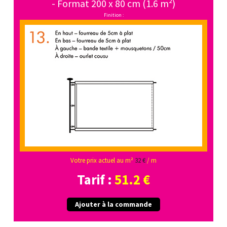
- Format 200 x 80 cm (1.6 m²)
Finition :
Votre prix actuel au m²
32 €
/ m
Tarif :
51.2 €
Ajouter à la commande