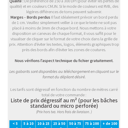
Qualité :
De préférence de 150 à 300 DPI (pour éviter les pertes de
qualité) et en couleurs CMJN. Si le mode de couleurs est RVB, des
légères différences de tons peuvent subvenir.
Marges - Bords perdus
Il faut idéalement prévoir un bord perdu
de 1 cm. Veuillez simplement veiller à ce que le texte ne soit pas
placé à moins de 3mm de chaque bord. Nous mettons à votre
disposition un canevas de chaque format, il vous suffit pour le
visualiser de cliquer sur le format de votre choix dans la grille de
prix. Attention d'éviter les textes, logos, élèments graphiques trop
près des bords afin d'éviter les zones de coutures.
Nous vérifions l'aspect technique du fichier gratuitement.
Les gabarits sont disponibles au téléchargement en cliquant sur le
format du dépliant désiré.
Les tarifs sont dégressif en fonction du nombre de mètres carré
total de votre commande :
Liste de prix dégressif au m² (pour les bâches
standard ou micro perforée)
(Prix hors tva. Hors frais de livraison. )
< 5
5 à 10
10 à 25
25 à 50
50 à 75
75 à 100
+ de 100