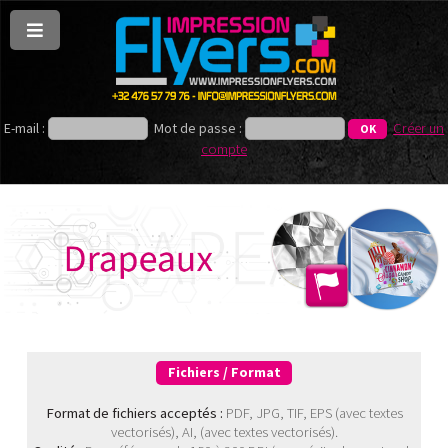
E-mail :
Mot de passe :
Créer un
compte
Fichiers / Format
Format de fichiers acceptés :
PDF, JPG, TIF, EPS (avec textes
vectorisés), AI, (avec textes vectorisés).