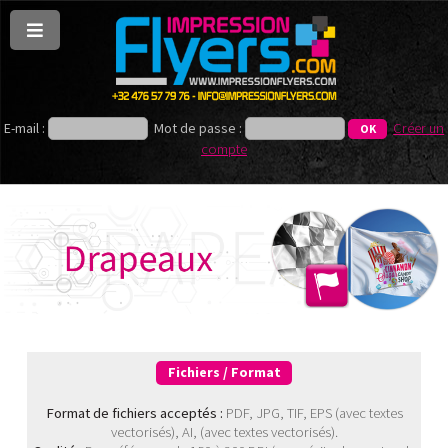
E-mail :
Mot de passe :
Créer un
compte
Fichiers / Format
Format de fichiers acceptés :
PDF, JPG, TIF, EPS (avec textes
vectorisés), AI, (avec textes vectorisés).