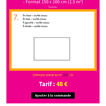
- Format 150 x 100 cm (1.5 m²)
Finition :
Votre prix actuel au m²
32 €
/ m
Tarif :
48 €
Ajouter à la commande