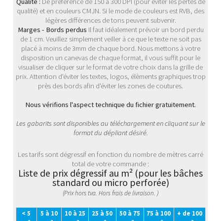
Qualité :
De préférence de 150 à 300 DPI (pour éviter les pertes de
qualité) et en couleurs CMJN. Si le mode de couleurs est RVB, des
légères différences de tons peuvent subvenir.
Marges - Bords perdus
Il faut idéalement prévoir un bord perdu
de 1 cm. Veuillez simplement veiller à ce que le texte ne soit pas
placé à moins de 3mm de chaque bord. Nous mettons à votre
disposition un canevas de chaque format, il vous suffit pour le
visualiser de cliquer sur le format de votre choix dans la grille de
prix. Attention d'éviter les textes, logos, élèments graphiques trop
près des bords afin d'éviter les zones de coutures.
Nous vérifions l'aspect technique du fichier gratuitement.
Les gabarits sont disponibles au téléchargement en cliquant sur le
format du dépliant désiré.
Les tarifs sont dégressif en fonction du nombre de mètres carré
total de votre commande :
Liste de prix dégressif au m² (pour les bâches
standard ou micro perforée)
(Prix hors tva. Hors frais de livraison. )
< 5
5 à 10
10 à 25
25 à 50
50 à 75
75 à 100
+ de 100