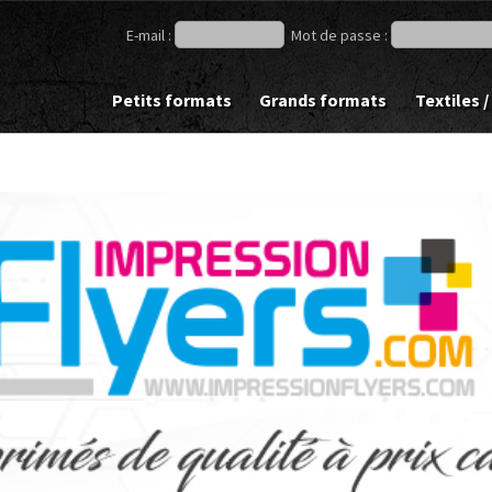
E-mail :
Mot de passe :
Petits formats
Grands formats
Textiles /