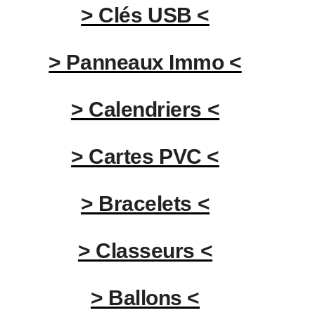
> Clés USB <
> Panneaux Immo <
> Calendriers <
> Cartes PVC <
> Bracelets <
> Classeurs <
> Ballons <