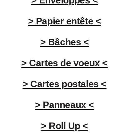
> Enveloppes <
> Papier entête <
> Bâches <
> Cartes de voeux <
> Cartes postales <
> Panneaux <
> Roll Up <