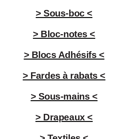
> Sous-boc <
> Bloc-notes <
> Blocs Adhésifs <
> Fardes à rabats <
> Sous-mains <
> Drapeaux <
> Textiles <