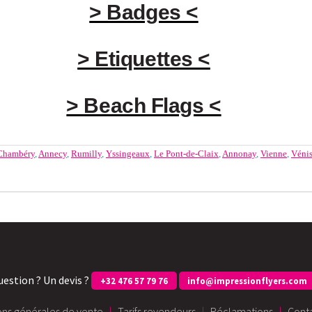
> Badges <
> Etiquettes <
> Beach Flags <
Chambéry
,
Annecy
,
Rumilly
,
Yssingeaux
,
Le Pont-de-Claix
,
Annonay
,
Vienne
,
Vénis
uestion ? Un devis ?
+32 476 57 79 76
info@impressionflyers.com
ons générales de vente
|
Tarifs revendeurs
|
Réclamations
|
Cont