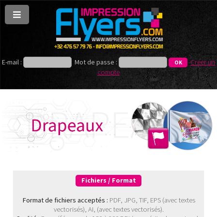
E-mail :
Mot de passe :
Créer un
compte
Fichiers / Format
Format de fichiers acceptés :
PDF, JPG, TIF, EPS (avec textes
vectorisés), AI, (avec textes vectorisés).