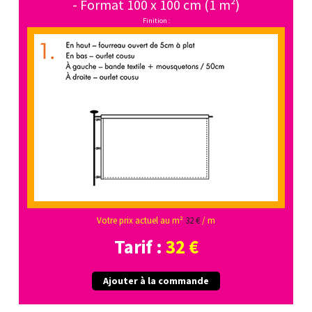
- Format 100 x 100 cm (1 m²)
Finition :
Votre prix actuel au m²
32 €
/ m
Tarif :
32 €
Ajouter à la commande