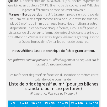
Qualité :
De préférence de 150 à 300 DPI (pour éviter les pertes de
qualité) et en couleurs CMJN. Si le mode de couleurs est RVB, des
légères différences de tons peuvent subvenir.
Marges - Bords perdus
Il faut idéalement prévoir un bord perdu
de 1 cm. Veuillez simplement veiller à ce que le texte ne soit pas
placé à moins de 3mm de chaque bord. Nous mettons à votre
disposition un canevas de chaque format, il vous suffit pour le
visualiser de cliquer sur le format de votre choix dans la grille de
prix. Attention d'éviter les textes, logos, élèments graphiques trop
près des bords afin d'éviter les zones de coutures.
Nous vérifions l'aspect technique du fichier gratuitement.
Les gabarits sont disponibles au téléchargement en cliquant sur le
format du dépliant désiré.
Les tarifs sont dégressif en fonction du nombre de mètres carré
total de votre commande :
Liste de prix dégressif au m² (pour les bâches
standard ou micro perforée)
(Prix hors tva. Hors frais de livraison. )
< 5
5 à 10
10 à 25
25 à 50
50 à 75
75 à 100
+ de 100