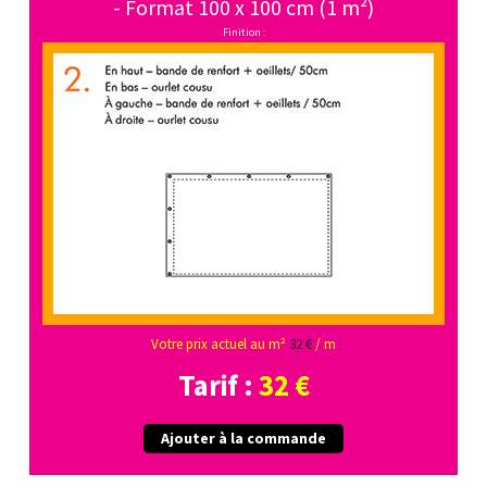
- Format 100 x 100 cm (1 m²)
Finition :
Votre prix actuel au m²
32 €
/ m
Tarif :
32 €
Ajouter à la commande