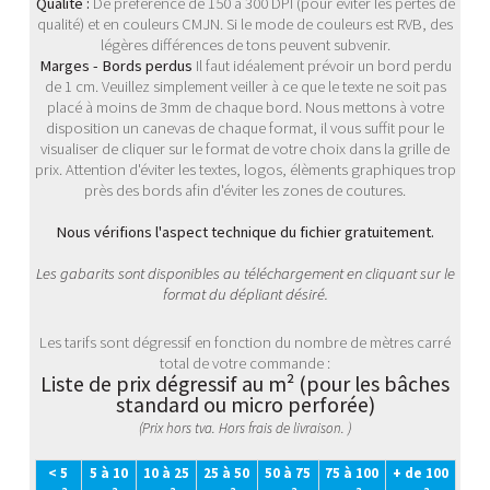
Qualité :
De préférence de 150 à 300 DPI (pour éviter les pertes de
qualité) et en couleurs CMJN. Si le mode de couleurs est RVB, des
légères différences de tons peuvent subvenir.
Marges - Bords perdus
Il faut idéalement prévoir un bord perdu
de 1 cm. Veuillez simplement veiller à ce que le texte ne soit pas
placé à moins de 3mm de chaque bord. Nous mettons à votre
disposition un canevas de chaque format, il vous suffit pour le
visualiser de cliquer sur le format de votre choix dans la grille de
prix. Attention d'éviter les textes, logos, élèments graphiques trop
près des bords afin d'éviter les zones de coutures.
Nous vérifions l'aspect technique du fichier gratuitement.
Les gabarits sont disponibles au téléchargement en cliquant sur le
format du dépliant désiré.
Les tarifs sont dégressif en fonction du nombre de mètres carré
total de votre commande :
Liste de prix dégressif au m² (pour les bâches
standard ou micro perforée)
(Prix hors tva. Hors frais de livraison. )
< 5
5 à 10
10 à 25
25 à 50
50 à 75
75 à 100
+ de 100