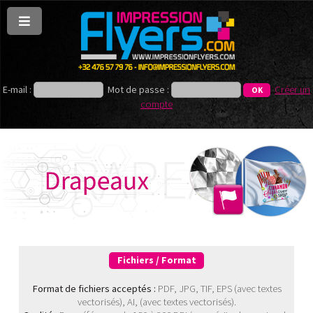
E-mail :
Mot de passe :
Créer un
compte
Fichiers / Format
Format de fichiers acceptés :
PDF, JPG, TIF, EPS (avec textes
vectorisés), AI, (avec textes vectorisés).