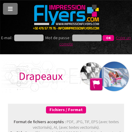
E-mail :
Mot de passe :
Créer un
compte
Fichiers / Format
Format de fichiers acceptés :
PDF, JPG, TIF, EPS (avec textes
vectorisés), AI, (avec textes vectorisés).