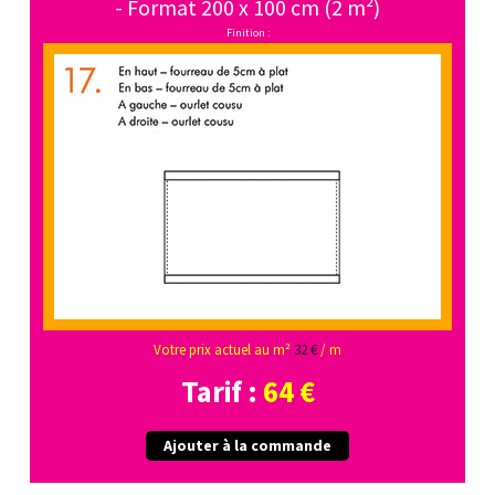
- Format 200 x 100 cm (2 m²)
Finition :
Votre prix actuel au m²
32 €
/ m
Tarif :
64 €
Ajouter à la commande