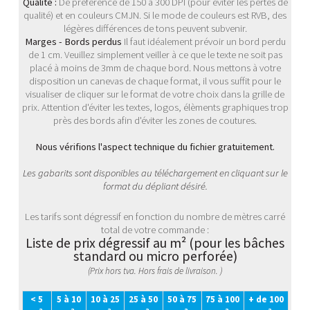
Qualité :
De préférence de 150 à 300 DPI (pour éviter les pertes de
qualité) et en couleurs CMJN. Si le mode de couleurs est RVB, des
légères différences de tons peuvent subvenir.
Marges - Bords perdus
Il faut idéalement prévoir un bord perdu
de 1 cm. Veuillez simplement veiller à ce que le texte ne soit pas
placé à moins de 3mm de chaque bord. Nous mettons à votre
disposition un canevas de chaque format, il vous suffit pour le
visualiser de cliquer sur le format de votre choix dans la grille de
prix. Attention d'éviter les textes, logos, élèments graphiques trop
près des bords afin d'éviter les zones de coutures.
Nous vérifions l'aspect technique du fichier gratuitement.
Les gabarits sont disponibles au téléchargement en cliquant sur le
format du dépliant désiré.
Les tarifs sont dégressif en fonction du nombre de mètres carré
total de votre commande :
Liste de prix dégressif au m² (pour les bâches
standard ou micro perforée)
(Prix hors tva. Hors frais de livraison. )
< 5
5 à 10
10 à 25
25 à 50
50 à 75
75 à 100
+ de 100