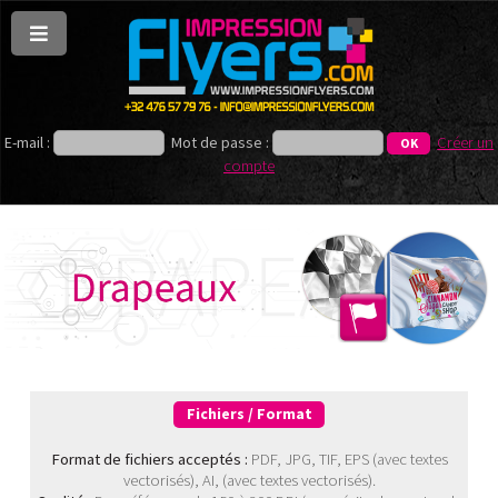
E-mail :
Mot de passe :
Créer un
compte
Fichiers / Format
Format de fichiers acceptés :
PDF, JPG, TIF, EPS (avec textes
vectorisés), AI, (avec textes vectorisés).