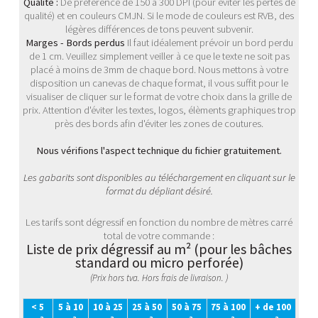
Qualité :
De préférence de 150 à 300 DPI (pour éviter les pertes de
qualité) et en couleurs CMJN. Si le mode de couleurs est RVB, des
légères différences de tons peuvent subvenir.
Marges - Bords perdus
Il faut idéalement prévoir un bord perdu
de 1 cm. Veuillez simplement veiller à ce que le texte ne soit pas
placé à moins de 3mm de chaque bord. Nous mettons à votre
disposition un canevas de chaque format, il vous suffit pour le
visualiser de cliquer sur le format de votre choix dans la grille de
prix. Attention d'éviter les textes, logos, élèments graphiques trop
près des bords afin d'éviter les zones de coutures.
Nous vérifions l'aspect technique du fichier gratuitement.
Les gabarits sont disponibles au téléchargement en cliquant sur le
format du dépliant désiré.
Les tarifs sont dégressif en fonction du nombre de mètres carré
total de votre commande :
Liste de prix dégressif au m² (pour les bâches
standard ou micro perforée)
(Prix hors tva. Hors frais de livraison. )
< 5
5 à 10
10 à 25
25 à 50
50 à 75
75 à 100
+ de 100