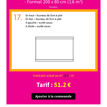
- Format 200 x 80 cm (1.6 m²)
Finition :
Votre prix actuel au m²
32 €
/ m
Tarif :
51.2 €
Ajouter à la commande