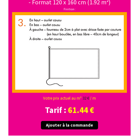
- Format 120 x 160 cm (1.92 m²)
Finition :
Votre prix actuel au m²
32 €
/ m
Tarif :
61.44 €
Ajouter à la commande