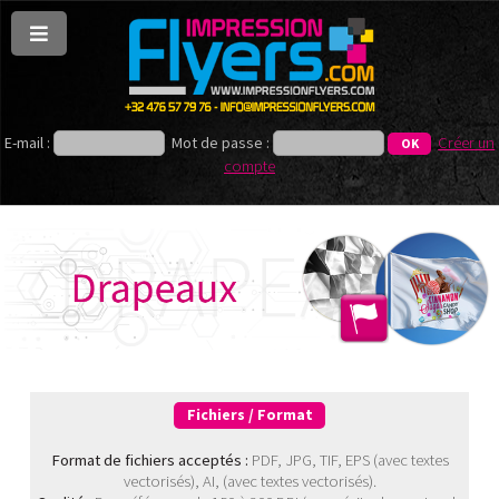
E-mail :
Mot de passe :
Créer un
compte
Fichiers / Format
Format de fichiers acceptés :
PDF, JPG, TIF, EPS (avec textes
vectorisés), AI, (avec textes vectorisés).