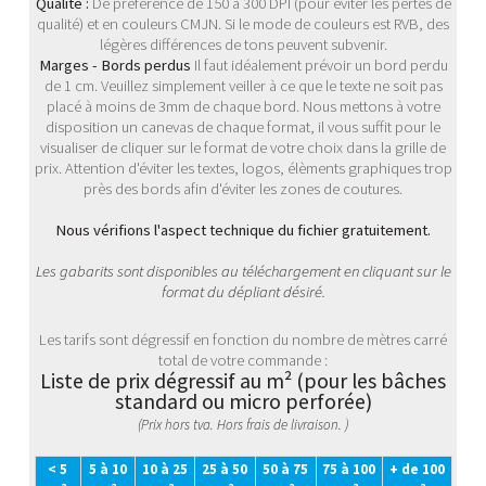
Qualité :
De préférence de 150 à 300 DPI (pour éviter les pertes de
qualité) et en couleurs CMJN. Si le mode de couleurs est RVB, des
légères différences de tons peuvent subvenir.
Marges - Bords perdus
Il faut idéalement prévoir un bord perdu
de 1 cm. Veuillez simplement veiller à ce que le texte ne soit pas
placé à moins de 3mm de chaque bord. Nous mettons à votre
disposition un canevas de chaque format, il vous suffit pour le
visualiser de cliquer sur le format de votre choix dans la grille de
prix. Attention d'éviter les textes, logos, élèments graphiques trop
près des bords afin d'éviter les zones de coutures.
Nous vérifions l'aspect technique du fichier gratuitement.
Les gabarits sont disponibles au téléchargement en cliquant sur le
format du dépliant désiré.
Les tarifs sont dégressif en fonction du nombre de mètres carré
total de votre commande :
Liste de prix dégressif au m² (pour les bâches
standard ou micro perforée)
(Prix hors tva. Hors frais de livraison. )
< 5
5 à 10
10 à 25
25 à 50
50 à 75
75 à 100
+ de 100