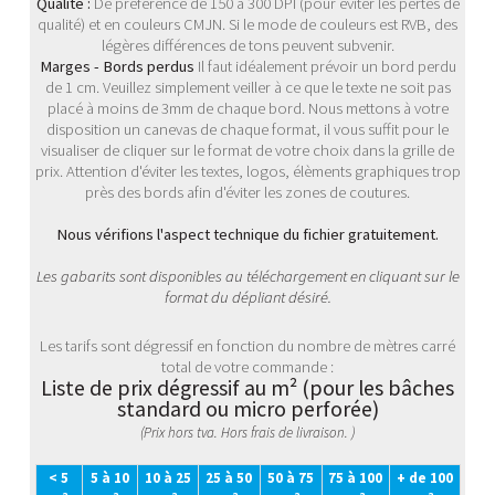
Qualité :
De préférence de 150 à 300 DPI (pour éviter les pertes de
qualité) et en couleurs CMJN. Si le mode de couleurs est RVB, des
légères différences de tons peuvent subvenir.
Marges - Bords perdus
Il faut idéalement prévoir un bord perdu
de 1 cm. Veuillez simplement veiller à ce que le texte ne soit pas
placé à moins de 3mm de chaque bord. Nous mettons à votre
disposition un canevas de chaque format, il vous suffit pour le
visualiser de cliquer sur le format de votre choix dans la grille de
prix. Attention d'éviter les textes, logos, élèments graphiques trop
près des bords afin d'éviter les zones de coutures.
Nous vérifions l'aspect technique du fichier gratuitement.
Les gabarits sont disponibles au téléchargement en cliquant sur le
format du dépliant désiré.
Les tarifs sont dégressif en fonction du nombre de mètres carré
total de votre commande :
Liste de prix dégressif au m² (pour les bâches
standard ou micro perforée)
(Prix hors tva. Hors frais de livraison. )
< 5
5 à 10
10 à 25
25 à 50
50 à 75
75 à 100
+ de 100