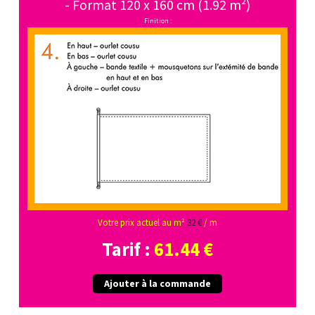
- Format 120 x 160 cm (1.92 m²)
Finition :
Votre prix actuel au m²
32 €
/ m
Tarif :
61.44 €
Ajouter à la commande