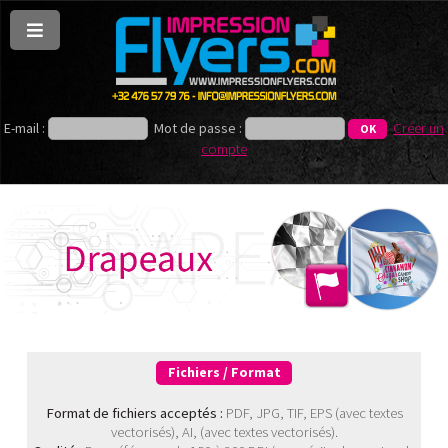
E-mail :
Mot de passe :
Créer un
compte
Fichiers / Format
Format de fichiers acceptés :
PDF, JPG, TIF, EPS (avec textes
vectorisés), AI, (avec textes vectorisés).