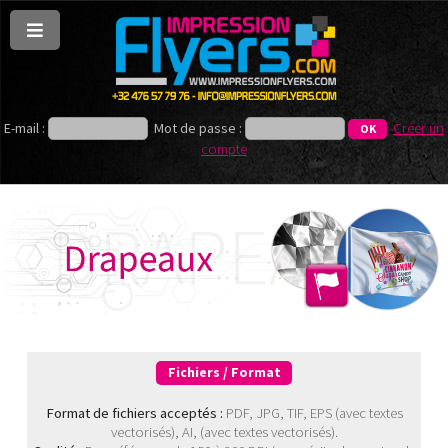
E-mail :
Mot de passe :
Créer un
compte
Fichiers / Format
Format de fichiers acceptés :
PDF, JPG, TIF, EPS (avec textes
vectorisés), AI, (avec textes vectorisés).