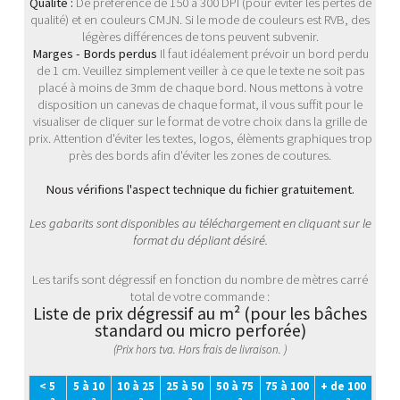
Qualité :
De préférence de 150 à 300 DPI (pour éviter les pertes de
qualité) et en couleurs CMJN. Si le mode de couleurs est RVB, des
légères différences de tons peuvent subvenir.
Marges - Bords perdus
Il faut idéalement prévoir un bord perdu
de 1 cm. Veuillez simplement veiller à ce que le texte ne soit pas
placé à moins de 3mm de chaque bord. Nous mettons à votre
disposition un canevas de chaque format, il vous suffit pour le
visualiser de cliquer sur le format de votre choix dans la grille de
prix. Attention d'éviter les textes, logos, élèments graphiques trop
près des bords afin d'éviter les zones de coutures.
Nous vérifions l'aspect technique du fichier gratuitement.
Les gabarits sont disponibles au téléchargement en cliquant sur le
format du dépliant désiré.
Les tarifs sont dégressif en fonction du nombre de mètres carré
total de votre commande :
Liste de prix dégressif au m² (pour les bâches
standard ou micro perforée)
(Prix hors tva. Hors frais de livraison. )
< 5
5 à 10
10 à 25
25 à 50
50 à 75
75 à 100
+ de 100