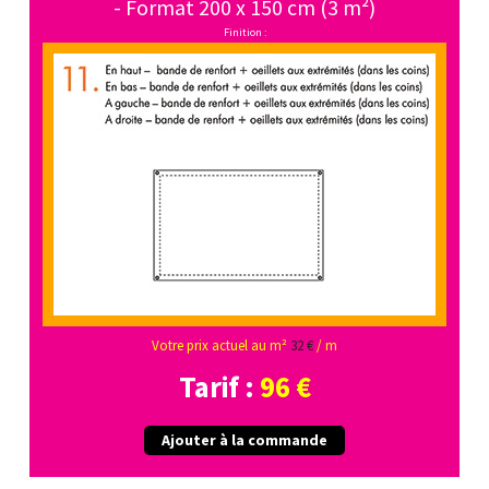
- Format 200 x 150 cm (3 m²)
Finition :
Votre prix actuel au m²
32 €
/ m
Tarif :
96 €
Ajouter à la commande