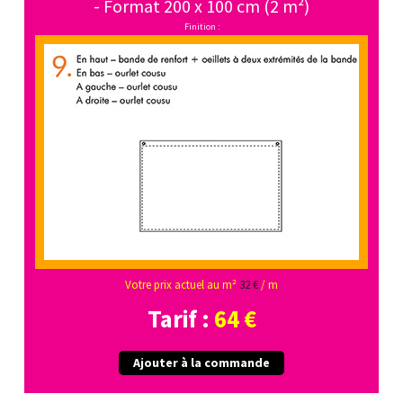
- Format 200 x 100 cm (2 m²)
Finition :
Votre prix actuel au m²
32 €
/ m
Tarif :
64 €
Ajouter à la commande