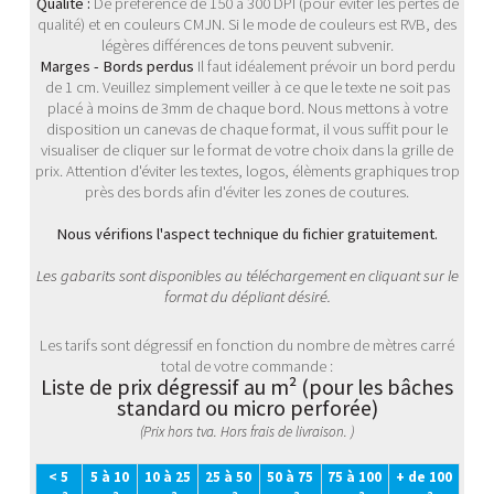
Qualité :
De préférence de 150 à 300 DPI (pour éviter les pertes de
qualité) et en couleurs CMJN. Si le mode de couleurs est RVB, des
légères différences de tons peuvent subvenir.
Marges - Bords perdus
Il faut idéalement prévoir un bord perdu
de 1 cm. Veuillez simplement veiller à ce que le texte ne soit pas
placé à moins de 3mm de chaque bord. Nous mettons à votre
disposition un canevas de chaque format, il vous suffit pour le
visualiser de cliquer sur le format de votre choix dans la grille de
prix. Attention d'éviter les textes, logos, élèments graphiques trop
près des bords afin d'éviter les zones de coutures.
Nous vérifions l'aspect technique du fichier gratuitement.
Les gabarits sont disponibles au téléchargement en cliquant sur le
format du dépliant désiré.
Les tarifs sont dégressif en fonction du nombre de mètres carré
total de votre commande :
Liste de prix dégressif au m² (pour les bâches
standard ou micro perforée)
(Prix hors tva. Hors frais de livraison. )
< 5
5 à 10
10 à 25
25 à 50
50 à 75
75 à 100
+ de 100