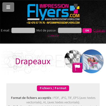
E-mail :
Mot de passe :
Créer un
compte
Fichiers / Format
Format de fichiers acceptés :
PDF, JPG, TIF, EPS (avec textes
vectorisés), AI, (avec textes vectorisés).