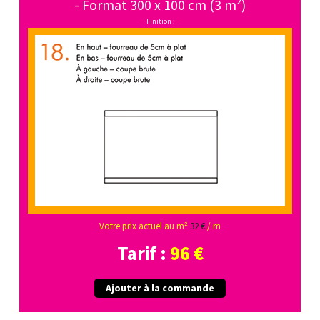
- Format 300 x 100 cm (3 m²)
Finition :
Votre prix actuel au m²
32 €
/ m
Tarif :
96 €
Ajouter à la commande