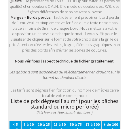
Qualité :
De préférence de 150 à 300 DPI (pour éviter les pertes de
qualité) et en couleurs CMJN. Si le mode de couleurs est RVB, des
légères différences de tons peuvent subvenir.
Marges - Bords perdus
Il faut idéalement prévoir un bord perdu
de 1 cm. Veuillez simplement veiller à ce que le texte ne soit pas
placé à moins de 3mm de chaque bord. Nous mettons à votre
disposition un canevas de chaque format, il vous suffit pour le
visualiser de cliquer sur le format de votre choix dans la grille de
prix. Attention d'éviter les textes, logos, élèments graphiques trop
près des bords afin d'éviter les zones de coutures.
Nous vérifions l'aspect technique du fichier gratuitement.
Les gabarits sont disponibles au téléchargement en cliquant sur le
format du dépliant désiré.
Les tarifs sont dégressif en fonction du nombre de mètres carré
total de votre commande :
Liste de prix dégressif au m² (pour les bâches
standard ou micro perforée)
(Prix hors tva. Hors frais de livraison. )
< 5
5 à 10
10 à 25
25 à 50
50 à 75
75 à 100
+ de 100