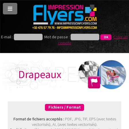
E-mail :
Mot de passe :
Créer un
compte
Fichiers / Format
Format de fichiers acceptés :
PDF, JPG, TIF, EPS (avec textes
vectorisés), AI, (avec textes vectorisés).