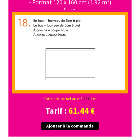
- Format 120 x 160 cm (1.92 m²)
Finition :
Votre prix actuel au m²
32 €
/ m
Tarif :
61.44 €
Ajouter à la commande