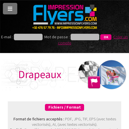
E-mail :
Mot de passe :
Créer un
compte
Fichiers / Format
Format de fichiers acceptés :
PDF, JPG, TIF, EPS (avec textes
vectorisés), AI, (avec textes vectorisés).