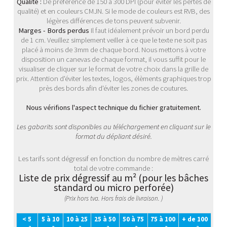
Qualité :
De préférence de 150 à 300 DPI (pour éviter les pertes de
qualité) et en couleurs CMJN. Si le mode de couleurs est RVB, des
légères différences de tons peuvent subvenir.
Marges - Bords perdus
Il faut idéalement prévoir un bord perdu
de 1 cm. Veuillez simplement veiller à ce que le texte ne soit pas
placé à moins de 3mm de chaque bord. Nous mettons à votre
disposition un canevas de chaque format, il vous suffit pour le
visualiser de cliquer sur le format de votre choix dans la grille de
prix. Attention d'éviter les textes, logos, élèments graphiques trop
près des bords afin d'éviter les zones de coutures.
Nous vérifions l'aspect technique du fichier gratuitement.
Les gabarits sont disponibles au téléchargement en cliquant sur le
format du dépliant désiré.
Les tarifs sont dégressif en fonction du nombre de mètres carré
total de votre commande :
Liste de prix dégressif au m² (pour les bâches
standard ou micro perforée)
(Prix hors tva. Hors frais de livraison. )
< 5
5 à 10
10 à 25
25 à 50
50 à 75
75 à 100
+ de 100